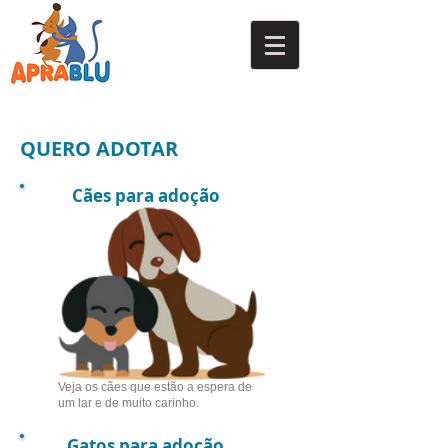
QUERO ADOTAR
Cães para adoção
Veja os cães que estão a espera de
um lar e de muito carinho.
Gatos para adoção