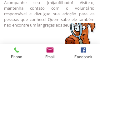
Acompanhe seu (mi)aufilhado! Visite-o,
mantenha contato com o voluntário
responsável e divulgue sua adoção para as
pessoas que conhece! Quem sabe ele também
não encontre um lar graças aos seus padrinhos?
Phone
Email
Facebook
Afiliada ao:
APRABLU - Associação Protetora de Animais
de Blumenau - © 2023 - Todos os direitos