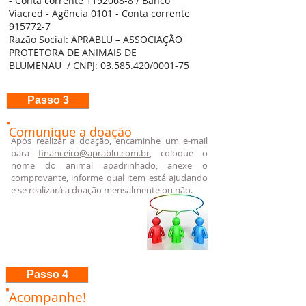
- Conta corrente
1192068-8
/ Banco
Viacred - Agência 0101 - Conta corrente
915772-7
Razão Social: APRABLU – ASSOCIAÇÃO
PROTETORA DE ANIMAIS DE
BLUMENAU / CNPJ:
03.585.420
/0001-75
Passo 3
Comunique a doação
Após realizar a doação, encaminhe um e-mail
para
financeiro@aprablu.com.br
, coloque o
nome do animal apadrinhado, anexe o
comprovante, informe qual item está ajudando
e se realizará a doação mensalmente ou não.
Passo 4
Acompanhe!