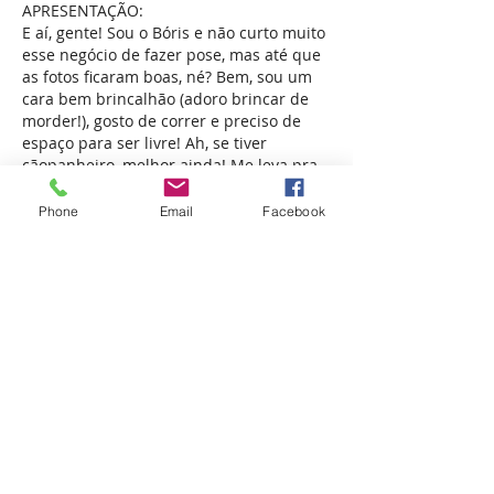
APRESENTAÇÃO:
E aí, gente! Sou o Bóris e não curto muito
esse negócio de fazer pose, mas até que
as fotos ficaram boas, né? Bem, sou um
cara bem brincalhão (adoro brincar de
morder!), gosto de correr e preciso de
espaço para ser livre! Ah, se tiver
cãopanheiro, melhor ainda! Me leva pra
casa?
Phone
Email
Facebook
Afiliada ao:
APRABLU - Associação Protetora de Animais