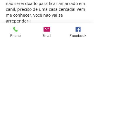
não serei doado para ficar amarrado em
canil, preciso de uma casa cercada! Vem
me conhecer, você não vai se
arrepender!!
Afiliada ao:
Phone
Email
Facebook
APRABLU - Associação Protetora de Animais
de Blumenau - © 2023 - Todos os direitos
reservados.