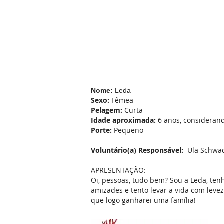
Nome:
Leda
Sexo:
Fêmea
Pelagem:
Curta
Idade aproximada:
6 anos, consideran
Porte:
Pequeno
Voluntário(a) Responsável:
Ula Schwad
APRESENTAÇÃO:
Oi, pessoas, tudo bem? Sou a Leda, ten
amizades e tento levar a vida com lev
que logo ganharei uma família!
Afiliada ao: