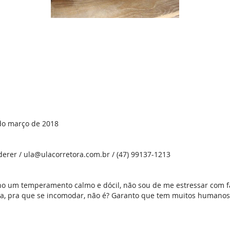
do março de 2018
erer /
ula@ulacorretora.com.br
/ (47) 99137-1213
ho um temperamento calmo e dócil, não sou de me estressar com fa
eza, pra que se incomodar, não é? Garanto que tem muitos humanos