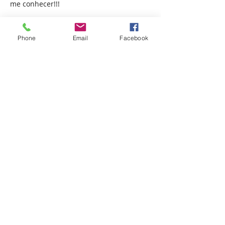
me conhecer!!!
Afiliada ao:
Phone
Email
Facebook
APRABLU - Associação Protetora de Animais
de Blumenau - © 2023 - Todos os direitos
reservados.