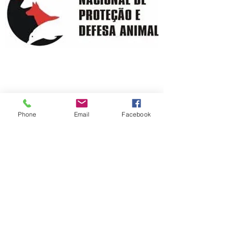
APRABLU - Associação Protetora de Animais
de Blumenau - © 2023 - Todos os direitos
reservados.
Phone
Email
Facebook