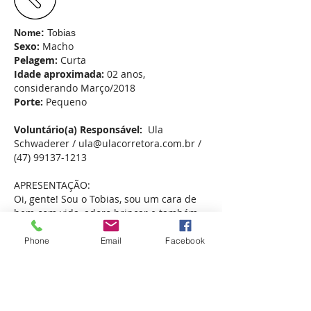
Nome:
Tobias
Sexo:
Macho
Pelagem:
Curta
Idade aproximada:
02 anos,
considerando Março/2018
Porte:
Pequeno
Voluntário(a) Responsável:
Ula
Schwaderer /
ula@ulacorretora.com.br
/
(47) 99137-1213
APRESENTAÇÃO:
Oi, gente! Sou o Tobias, sou um cara de
bem com vida, adoro brincar e também
sou muito companheiro! Sou tranquilo,
dócil e gosto muito de fazer novas
Phone
Email
Facebook
aumizades! Vamos nos conhecer
melhor?
Afiliada ao: