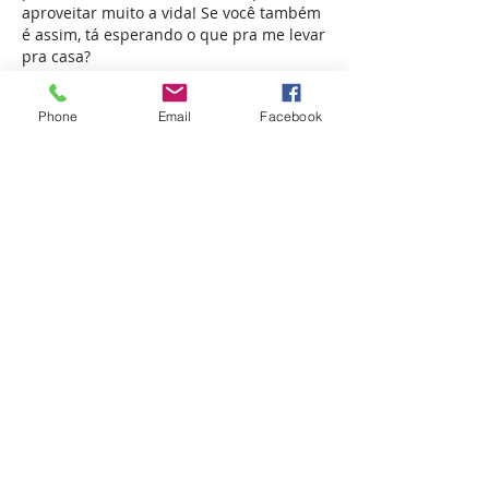
aproveitar muito a vida! Se você também
é assim, tá esperando o que pra me levar
pra casa?
Afiliada ao:
Phone
Email
Facebook
APRABLU - Associação Protetora de Animais
de Blumenau - © 2023 - Todos os direitos
reservados.