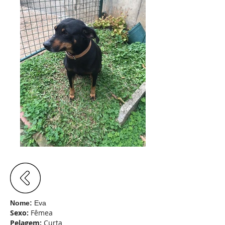
Nome:
Eva
Sexo:
Fêmea
Pelagem:
Curta