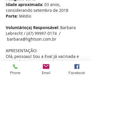
Idade aproximada:
03 anos,
considerando setembro de 2018
Porte:
Médio
Voluntário(a) Responsável:
Barbara
Lebrecht /
(47) 99997-0174
/
barbara@lightson.com.br
APRESENTAÇÃO:
Olá, pessoau! Sou a Eva! Já vacinada e
castrada, pronta pra te dar alegria, sou
muito dócil e tranquila. Vem me
Phone
Email
Facebook
conhecer!
Afiliada ao: