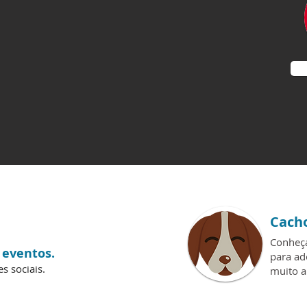
Cach
Conheça
 eventos.
para ad
 sociais.
muito a